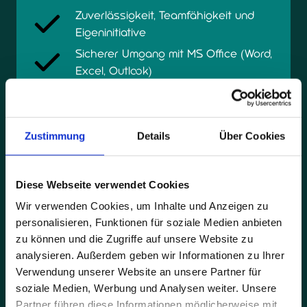
Zuverlässigkeit, Teamfähigkeit und
Eigeninitiative
Sicherer Umgang mit MS Office (Word,
Excel, Outlook)
Erfahrung im Handwerk / technischen
Umfeld ist von Vorteil, aber kein Muss
Zustimmung
Details
Über Cookies
Darauf kannst Du Dich 
Diese Webseite verwendet Cookies
Wir verwenden Cookies, um Inhalte und Anzeigen zu
freuen
personalisieren, Funktionen für soziale Medien anbieten
zu können und die Zugriffe auf unsere Website zu
analysieren. Außerdem geben wir Informationen zu Ihrer
Attraktive und faire Vergütung (je
Verwendung unserer Website an unsere Partner für
nach Qualifikation und Erfahrung)
soziale Medien, Werbung und Analysen weiter. Unsere
Monatlicher steuerfreier Sachbezug in
Partner führen diese Informationen möglicherweise mit